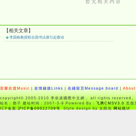
暂 无 相 关 内 容
【相关文章】
李国栋教授联合国书法展引起轰动
音樂欣賞Music
|
友情鏈接Links
|
在綫留言Message board
|
About
copyright© 2005-2010 李依凌國際中文網， all rights reserved。
站长：鄧子 建站时间：2007-3-9 Powered By：
飞腾CMSV3.0
页面加
ICP备案:
沪ICP备09022709号
Style design by 太阳光
网站统计