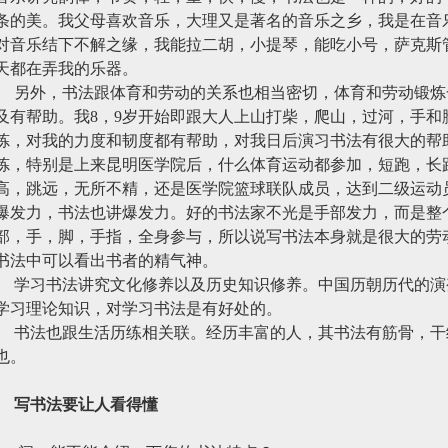
条的美。我父母喜欢音乐，大理又是著名的音乐之乡，我是在音
对音乐结下不解之缘，我能拉二胡，小提琴，能吃小号，萨克斯
天都在弄我的乐器。
另外，书法跟体育和劳动的关系也相当密切，体育和劳动锻炼
及有帮助。我
8
，
9
岁开始即跟大人上山打柴，爬山，过河，手和
炼，对我的力度和韧度都有帮助，对我日后演习书法有很大的帮
炼，特别是上来昆明医学院后，什么体育运动都参加，短跑，长
高，跳远，无所不精，还是医学院篮球联队成员，达到二级运动
爆发力，书法也讲爆发力。好的书法家不光是手部发力，而是整
部，手，脚，手指，全身参与，所以说写书法本身就是很大的劳
书法中可以看出书者的精气神。
学习书法讲究文化修养以及历史知识修养。中国历朝历代的演
学习理论知识，对学习书法是有好处的。
书法也跟生活历练相关联。经历丰富的人，其书法有筋骨，干
也。
写书法要让人看得懂