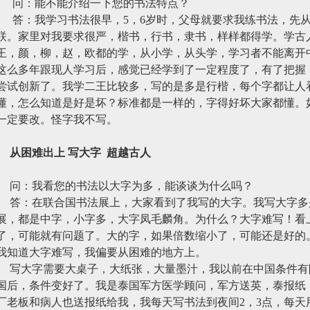
问：能不能介绍一下您的书法特点？
答：我学习书法很早，
5
，
6
岁时，父母就要求我练书法，先
联。家里对我要求很严，楷书，行书，隶书，样样都得学。学古
王，颜，柳，赵，欧都的学，从小学，从头学，学习者不能离开
这么多年跟现人学习后，感觉已经学到了一定程度了，有了把握
尝试创新了。我学二王比较多，写的是多是行楷，每个字都让人
懂，怎么知道是好是坏？标准都是一样的，字得好坏大家都懂。
一定要改。怪字我不写。
从困难出上
写大字
超越古人
问：我看您的书法以大字为多，能谈谈为什么吗？
答：在联合国书法展上，大家看到了我写的大字。我写大字多
展，都是中字，小字多，大字凤毛麟角。为什么？大字难写！看
了，可能就有问题了。大的字，如果倍数缩小了，可能还是好的
我知道大字难写，我偏要从困难的地方上。
写大字需要大桌子，大纸张，大量墨汁，我以前在中国条件有
国后，条件变好了。我是泰国军方医学顾问，军方送英，泰报纸
厂老板和病人也送报纸给我，我每天写书法到夜间
2
，
3
点，每天