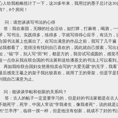
心人给我粗略统计了一下，这
20
多年来，我用过的墨子总计达
30
有
7
，
8
个房间！
问：请您谈谈写书法的心得
答：我在泰国，无聊的社会活动，如打牌，打麻将，喝酒，一
琴，写书法。实践得多，练得多，字就写得得心应手，有活力，比
合国书法展上也展出了。在写出满意的作品之前，我写了几千遍
帖我都看了，觉得没有找到自己喜欢的，因此就自己摸索，写出
如，“福”字，别人写“田”时，都是方的，我尝试写成圆的，感觉不
这一点你从我在联合国的书法展和送给潘基文的书法上可以看到
再如我给联合国妇女慈善拍卖会写的“大爱无疆”的无字，我
最后感觉王羲之的架子我比较喜欢，就用了王的骨架，但是字是
到我自己满意为止。
问：能谈谈学帖和创新的关系吗？
答：古人的帖子一定是要学习的，但是好的书法家都是在古
不能死守，死学，中国人常说“学我者生，像我者死”，说的就是
的“兰亭序”，临得一摸一样，但是他没有创新，就成不了好的书