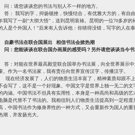
问：请您谈谈您的书法与别人不一样的地方。
答：
我写的字，抑扬顿挫，快慢结合，有优雅大方的，有自
年我写了一副“大彻大悟”，送到昆明装裱。昆明的一位
70
多岁的
的人是个外国人！”后来有人告诉他：你猜得没错，写字的人在
自豪书法在联合国展出
相信书法会掀热潮
问：您能谈谈在联合国办画展的感受吗？另外请您谈谈当今书
答：对能在世界最高殿堂联合国举办书法展，向全世界展示中
豪。作为一名书法家，我有责任向世界宣传汉字，传播汉字。
现在经济发展了，人们的物质生活丰富了，精神素质却跟不
不会写了，这不是一个好现象。中国文字是世界上独一无二的文
的内涵。中国书法不但具有实用性，本身是一种高尚和高级的艺
电脑是代替不了书法的。我相信到人们物质生活提高到一定程度
高，中国书法作为修身养性的一种方式，又会重新作为国人的重
热潮，并发扬光大。