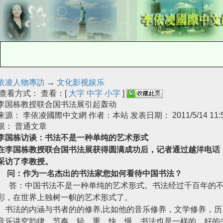
依凌人物專訪
→
文化影视娱乐
查看方式： 查看：[
大字
中字
小字
]
李国栋教授联合国书法展引起轰动
来源： 李依凌國際中文網 作者：本站 发表日期： 2011/5/14 11:5
限： 普通文章
李国栋访谈：书法不是一种单纯的艺术形式
在李国栋教授联合国书法展获得圆满成功后，记者通过越洋电话
采访了李教授。
问：作为一名杰出的书法家您如何看待中国书法？
答：中国书法不是一种单纯的艺术形式。书法经过千百年的
彩，在世界上独树一帜的艺术形式了。
书法的内涵与书者的的修养
,
比如他的音乐修养，文学修养，历
音乐讲究韵律，节奏，轻，重，快，慢，书法也是一样的，好的