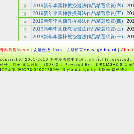
2019新年李國棟教授書法作品精選欣賞(六)
201
2019新年李國棟教授書法作品精選欣賞(五)
201
2019新年李國棟教授書法作品精選欣賞(四)
201
2019新年李國棟教授書法作品精選欣賞(三)
201
2019新年李國棟教授書法作品精選欣賞(一)
201
音樂欣賞Music
|
友情鏈接Links
|
在綫留言Message board
|
About
copyright© 2005-2010 李依凌國際中文網， all rights reserved。
站长：鄧子 建站时间：2007-3-9 Powered By：
飞腾CMSV3.0
页面加
ICP备案:
沪ICP备09022709号
Style design by 太阳光
网站统计