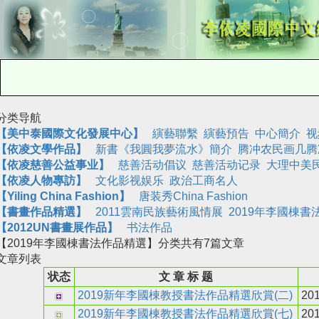
分类导航
【美中泰國際文化發展中心】
縯藝聯繫
縯藝預告
中心簡介
视
【依凌文學作品】
新書《我圓我夢流水》簡介
腾冲农民画几腾
【依凌慈善公益事业】
慈善活动倡议
慈善活动记录
大理中美
【依凌人物專訪】
文化影视娱乐
政治工商名人
【Yiling China Fashion】
唐装秀China Fashion
【
書畫作品精選
】
2011雲南民族藝術風情展
2019年李國棟書
【2012UN書畫展作品】
书法作品
【2019年李國棟書法作品精選】
分类共有
7
篇文章
文章列表
状态
文 章 标 题
2019新年李國棟教授書法作品精選欣賞(二)
201
2019新年李國棟教授書法作品精選欣賞(七)
201