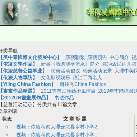
分类导航
【美中泰國際文化發展中心】
縯藝聯繫
縯藝預告
中心簡介
视
【依凌文學作品】
新書《我圓我夢流水》簡介
腾冲农民画几腾
【
依凌慈善公益事业
】
慈善活动倡议
慈善活动记录
大理中美
【依凌人物專訪】
文化影视娱乐
政治工商名人
【Yiling China Fashion】
唐装秀China Fashion
【書畫作品精選】
2011雲南民族藝術風情展
2019年李國棟書
【2012UN書畫展作品】
书法作品
【慈善活动记录】
分类共有
11
篇文章
文章列表
状态
文 章 标 题
视频：依凌考察大理云龙县乡村小学2
视频：依凌考察大理云龙县乡村小学1