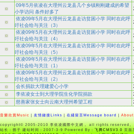
09年5月依凌在大理州云龙县几个乡镇刚刚建成的希望
小学访问 条件好多了
依凌09年5月在大理州云龙县走访贫困小学 同时在此呼
吁社会给与关注（3）
依凌09年5月在大理州云龙县走访贫困小学 同时在此呼
吁社会给与关注（4）
依凌09年5月在大理州云龙县走访贫困小学 同时在此呼
吁社会给与关注（5）
依凌09年5月在大理州云龙县走访贫困小学 同时在此呼
吁社会给与关注（1）
依凌09年5月在大理州云龙县走访贫困小学 同时在此呼
吁社会给与关注（2）
会长捐款大理建爱心小学
李依凌女士到大理学院生化学院捐款
慈善家张女士向云南大理州希望工程
音樂欣賞Music
|
友情鏈接Links
|
在綫留言Message board
|
About
copyright© 2005-2010 李依凌國際中文網， all rights reserved。
站长：鄧子 建站时间：2007-3-9 Powered By：
飞腾CMSV3.0
页面加