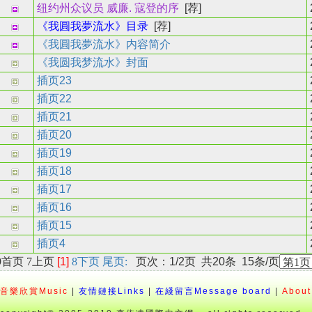
纽约州众议员 威廉. 寇登的序
[荐]
《我圓我夢流水》目录
[荐]
《我圓我夢流水》内容简介
《我圆我梦流水》封面
插页23
插页22
插页21
插页20
插页19
插页18
插页17
插页16
插页15
插页4
9
首页
7
上页
[1]
8
下页
尾页
:
页次：
1
/2页 共
20
条
15
条/页
音樂欣賞Music
|
友情鏈接Links
|
在綫留言Message board
|
About