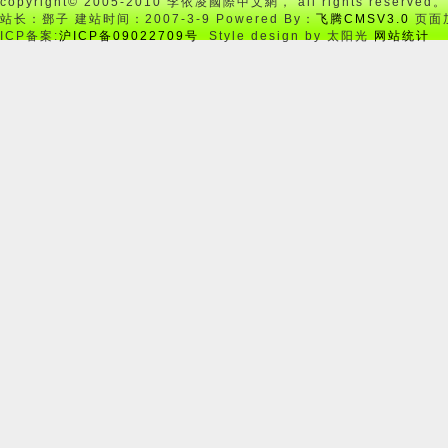
copyright© 2005-2010 李依凌國際中文網， all rights reserved。
站长：鄧子 建站时间：2007-3-9 Powered By：
飞腾CMSV3.0
页面加
ICP备案:
沪ICP备09022709号
Style design by 太阳光
网站统计