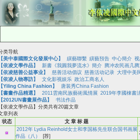
分类导航
【美中泰國際文化發展中心】
縯藝聯繫
縯藝預告
中心簡介
视
【
依凌文學作品
】
新書《我圓我夢流水》簡介
腾冲农民画几腾
【依凌慈善公益事业】
慈善活动倡议
慈善活动记录
大理中美
【依凌人物專訪】
文化影视娱乐
政治工商名人
【Yiling China Fashion】
唐装秀China Fashion
【書畫作品精選】
2011雲南民族藝術風情展
2019年李國棟書
【2012UN書畫展作品】
书法作品
【依凌文學作品】
分类共有
20
篇文章
文章列表
状态
文 章 标 题
2012年 Lydia Reinhold女士和李国栋先生联合国书画展
作品（八）
[荐]