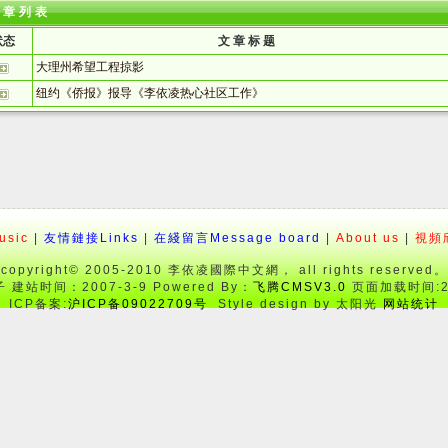
文章列表
状态
文 章 标 题
大理州希望工程掠影
纽约《侨报》报导《李依凌热心社区工作》
sic
|
友情鏈接Links
|
在綫留言Message board
|
About us
|
視頻欣
copyright© 2005-2010 李依凌國際中文網， all rights reserved。
建站时间：2007-3-9 Powered By：
飞腾CMSV3.0
页面加载时间:28
ICP备案:
沪ICP备09022709号
Style design by 太阳光
网站统计