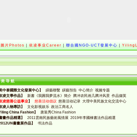
圖片Photos
|
依凌事业Career
|
聯合國NGO-UCT發展中心
|
Yiling
分类导航
美中泰國際文化發展中心】
縯藝聯繫
縯藝預告
中心簡介
视频专题
依凌文學作品】
新書《我圓我夢流水》簡介
腾冲农民画几腾冲风景
作品撷英
依凌慈善公益事业
】
慈善活动倡议
慈善活动记录
大理中美民族文化交流中心
依凌人物專訪】
文化影视娱乐
政治工商名人
iling China Fashion】
唐装秀China Fashion
書畫作品精選】
2011雲南民族藝術風情展
2019年李國棟書法作品精選
2012UN書畫展作品】
书法作品