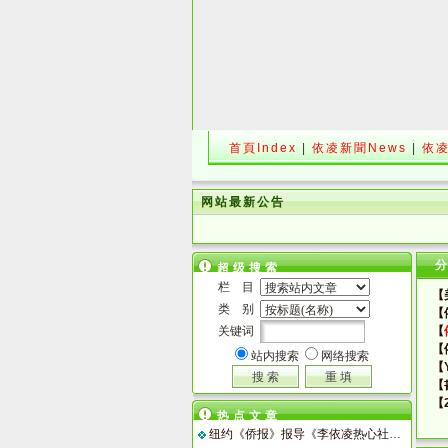
首頁Index
|
依凌新聞News
|
依凌
网站最新公告
超级搜索
栏 目
【
类 别
【
关键词
【
【
站内搜索
网络搜索
【Y
【
【
热点文章
纽约《侨报》报导《李依凌热心社区工作》