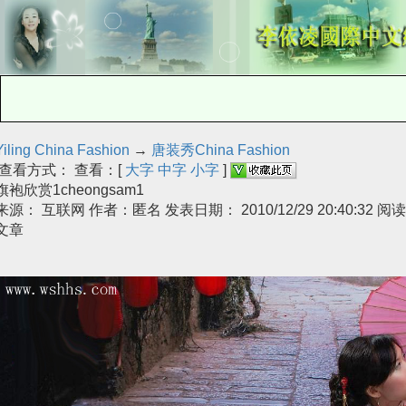
Yiling China Fashion
→
唐装秀China Fashion
查看方式： 查看：[
大字
中字
小字
]
旗袍欣赏1cheongsam1
来源： 互联网 作者：匿名 发表日期： 2010/12/29 20:40:32 
文章