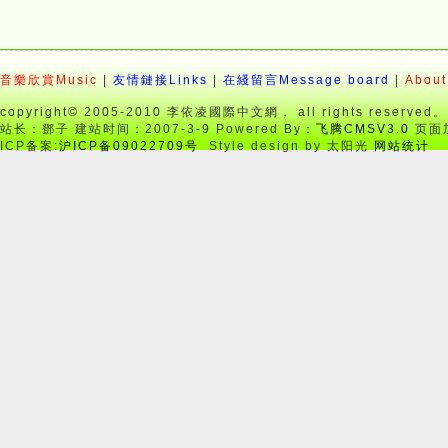
音樂欣賞Music
|
友情鏈接Links
|
在綫留言Message board
|
About
copyright© 2005-2010 李依凌國際中文網， all rights reserved。
站长：鄧子 建站时间：2007-3-9 Powered By：
飞腾CMSV3.0
页面加
ICP备案:
沪ICP备09022709号
Style design by 太阳光
网站统计