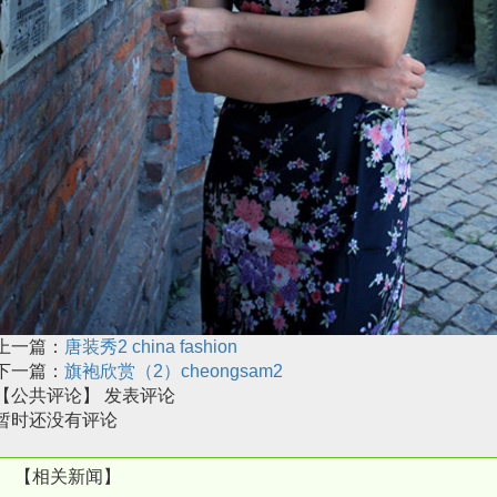
上一篇：
唐装秀2 china fashion
下一篇：
旗袍欣赏（2）cheongsam2
【公共评论】
发表评论
暂时还没有评论
【相关新闻】