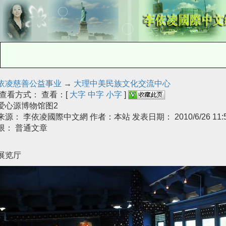
依凌慈善公益事业
→
大理中美民族文化交流中心
查看方式： 查看：[
大字
中字
小字
]
爱心源博物馆图2
来源： 李依凌國際中文網 作者：本站 发表日期： 2010/6/26 11:5
限： 普通文章
展览厅