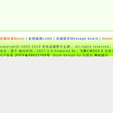
音樂欣賞Music
|
友情鏈接Links
|
在綫留言Message board
|
About
copyright© 2005-2010 李依凌國際中文網， all rights reserved。
站长：鄧子 建站时间：2007-3-9 Powered By：
飞腾CMSV3.0
页面加
ICP备案:
沪ICP备09022709号
Style design by 太阳光
网站统计