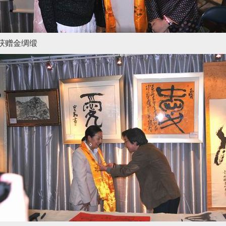
获赠金绸缎