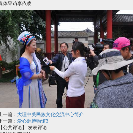
媒体采访李依凌
上一篇：
大理中美民族文化交流中心简介
下一篇：
爱心源博物馆3
【公共评论】
发表评论