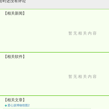
暂时还没有评论
【相关新闻】
暂 无 相 关 内 容
【相关软件】
暂 无 相 关 内 容
【相关文章】
爱心源博物馆图2