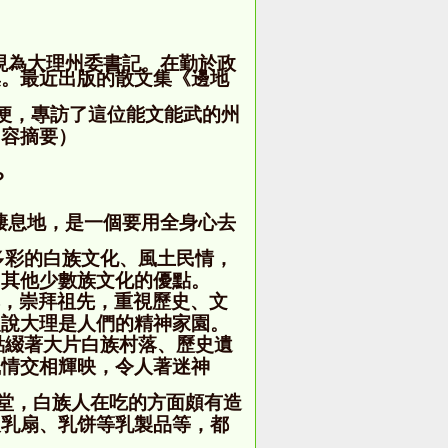
現為大理州委書記。在勤於政
集。最近出版的散文集《邊地
便，專訪了這位能文能武的州
內容摘要）
？
棲息地，是一個要用全身心去
多彩的白族文化、風土民情，
和其他少數族文化的優點。
，崇拜祖先，重視歷史、文
人說大理是人們的精神家園。
點綴著大片白族村落、歷史遺
風情交相輝映，令人著迷神
堂，白族人在吃的方面頗有造
及乳扇、乳饼等乳製品等，都