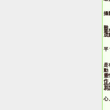
攝
難
最
成
平
是
動
靈
作
俗
易
心