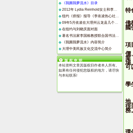
《我圓我夢流水》目录
特
2012年 Lydia Reinhold女士和李国栋先生联合国书画展作品（七）
纽约《侨报》报导《李依凌热心社区工作》
佛
09年5月依凌在大理州云龙县几个乡镇刚刚建成的希望小学访问 条件好多了
國
在纽约与刘晓庆面对面
著名书法家李国栋教授联合国书法展掠影（1）
《我圓我夢流水》内容简介
項
大理中美民族文化交流中心简介
價
業
版权申明
場
本站资料文章其版权归作者本人所有。
可
如果有任何侵犯您版权的地方，请尽快
与本站联系!
學
地
很
務
環