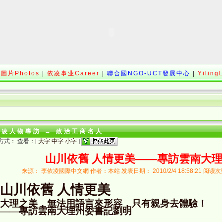
圖片Photos
|
依凌事业Career
|
聯合國NGO-UCT發展中心
|
Yiling
依凌人物專訪
→
政治工商名人
方式： 查看：[
大字
中字
小字
]
山川依舊 人情更美――專訪雲南大
来源： 李依凌國際中文網 作者：本站 发表日期： 2010/2/4 18:58:21 阅读
山川依舊
人情更美
大理之美，無法用語言來形容，只有親身去體驗！
――專訪雲南大理州委書記劉明