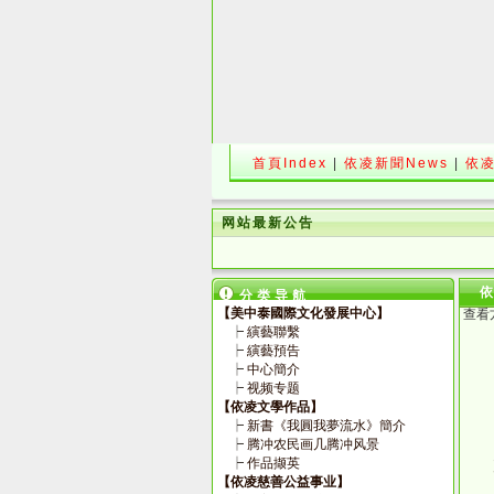
首頁Index
|
依凌新聞News
|
依凌
网站最新公告
分类导航
【美中泰國際文化發展中心】
查看
┝
縯藝聯繫
┝
縯藝預告
┝
中心簡介
┝
视频专题
【依凌文學作品】
┝
新書《我圓我夢流水》簡介
┝
腾冲农民画几腾冲风景
┝
作品撷英
【依凌慈善公益事业】