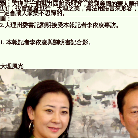
劉：大理是一個魅力四射的地方，歡迎美國的華人華
也可，投資辦廠也行。大理之美，無法用語言來形容
一定會讓大家樂不思歸的。
圖：
2.
大理州委書記劉明接受本報記者李依凌專訪。
1.
本報記者李依凌與劉明書記合影。
大理風光