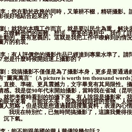
李：您在勤於政務的同時，又筆耕不輟，精研攝影。
影很好地結合起來的？
劉：就我的本職工作而言，就是要以民生為重，解決
。在瞭解他們的困難、想法、需要的過程中，我作了
生動的，最有意義的。這就是我把工作中瞭解到的情
圖片的初衷。
李：有人評價您的攝影作品已經達到專業水準了。請
？您是什麼時候開始迷上攝影的？
劉：我搞攝影不僅僅是為了攝影本身，更多是要通過
有
"
圖寓萬言
"
（
A picture is worth ten thousand words
，直接、準確、更具震撼力，文字畢竟有其局限性。
情感。我是從
90
年代末開始攝影，當時我在省城（昆
，就把考察時看到的拍攝下來。有人說我是攝影家，
的眼光來看，可能並不美，因為我鏡頭裡的景物、人
讓人忽略，但是我是想通過鏡頭搜集資料，表達內心
我現在特別忙，已無時間搞攝影了，這讓我覺得很
、沉下氣。
李：能不能跟美國的華人華僑說幾句話？