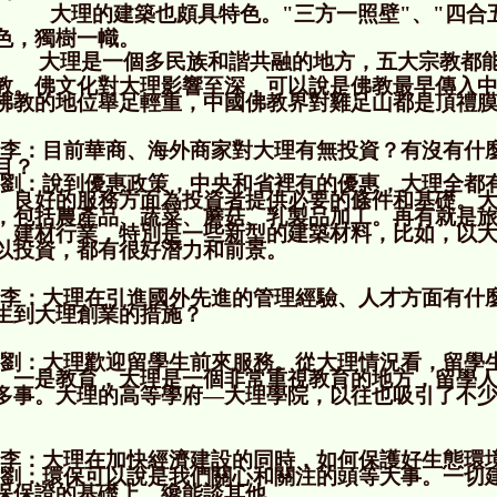
大理的建築也頗具特色。
"
三方一照壁
"
、
"
四合
色，獨樹一幟。
大理是一個多民族和諧共融的地方，五大宗教都
教。佛文化對大理影響至深，可以說是佛教最早傳入
佛教的地位舉足輕重，中國佛教界對雞足山都是頂禮
李：目前華商、海外商家對大理有無投資？有沒有什
目？
劉：說到優惠政策，中央和省裡有的優惠，大理全都
、良好的服務方面為投資者提供必要的條件和基礎。
，包括農產品、蔬菜、蘑菇、乳製品加工。再有就是
、建材行業，特別是一些新型的建築材料，比如，以
以投資，都有很好潛力和前景。
李：大理在引進國外先進的管理經驗、人才方面有什
生到大理創業的措施？
劉：大理歡迎留學生前來服務。從大理情況看，留學
。一是教育，大理是一個非常重視教育的地方，留學
多事。大理的高等學府―大理學院，以往也吸引了不
。
李：大理在加快經濟建設的同時，如何保護好生態環
劉：環保可以說是我們關心和關注的頭等大事。一切
保保證的基礎上，纔能談其他。