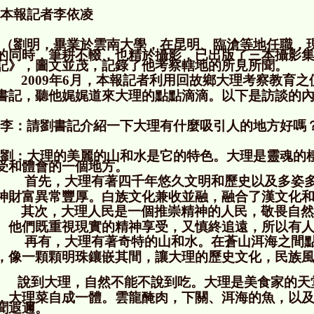
本報記者李依凌
（劉明，畢業於雲南大學，在昆明、臨滄等地任職，
的同時，筆耕不輟，也精於攝影，已出版了三本攝影
記》，圖文並茂，記錄了他考察轄地的所見所聞。
2009
年
6
月，本報記者利用回故鄉大理考察教育之
書記，聽他娓娓道來大理的點點滴滴。以下是訪談的
李：請劉書記介紹一下大理有什麼吸引人的地方好嗎
劉：大理的美麗的山和水是它的特色。大理是靈魂的
受和體會的一個地方。
首先，大理有著四千年悠久文明和歷史以及多姿
神財富異常豐厚。白族文化兼收並融，融合了漢文化
其次，大理人民是一個推崇精神的人民，敬畏自然
。他們既重視現實的精神享受，又慎終追遠，所以有
再有，大理有著奇特的山和水。在蒼山洱海之間
，像一顆顆明珠鑲嵌其間，讓大理的歷史文化，民族
。
說到大理，自然不能不說到吃。大理是美食家的天
，大理菜自成一體。雲龍醃肉，下關、洱海的魚，以
聞遐邇。