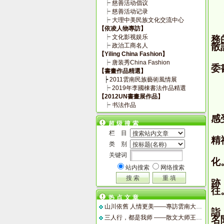
┝
慈善活动倡议
┝
慈善活动记录
┝
大理中美民族文化交流中心
【依凌人物專訪】
┝
文化影视娱乐
務
散
┝
政治工商名人
【Yiling China Fashion】
┝
唐装秀China Fashion
委
【書畫作品精選】
┝
2011雲南民族藝術風情展
┝
2019年李國棟書法作品精選
【2012UN書畫展作品】
┝
书法作品
感
超级搜索
栏 目
精
类 别
关键词
化
站内搜索
网络搜索
跡
往
热点文章
山川依舊 人情更美――專訪雲南大理州委書記劉明
詣
三人行，都是我师 ——散文大师王鼎钧谈人生、文学、宗教、成功之道、为人之道
名