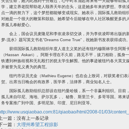
失去生命，她为此感到十分难过，心中时常涌起将来有一天能够帮助孤
学，建立养老院帮助老人颐养天年的念头，这是她多年来的梦想。李依
点一滴的努力下，这个梦想都能够变成现实。她表示，国际孤儿救助组
对她是一个很大的鞭策和鼓励。她希望今后能够在华人社区唤醒更多的
界孤儿奉献爱心。
会上，国会议员麦隆尼和李依凌亲切交谈，并为李依凌即将出版的新
梦-流水》题写英文书名“Dreams Come True”，祝她新书发表获得成功
获得国际孤儿救助组织年度人道主义奖的还有纽约穆斯林学生阿斯
（Hassan Askari）。阿斯卡理在不久前，路见不平，拔刀相助，孤
铁遭到种族歧视和无礼殴打的犹太学生解围。他的事迹被纽约各大英文
并被誉为见义勇为的典范。
纽约市议员尤金（Mathieu Eugene）也在会上致词，对获奖者们
贺。出席当日晚会的有政界，医学界，法律界，商业知名人士。
国际孤儿救助组织总部设在纽约曼哈顿，系一个非赢利组织。目前，
孤儿来自印尼、海地、萨尔瓦多，、秘鲁、斯里兰卡、多哥等国。将来
务专案推广到中国、多明尼加、印度、尼日利亚等。
http://www.usqiaobao.com:81/qiaobao/html/2008-01/03/content
上一篇：
没有上一条记录
下一篇：
大理州希望工程掠影