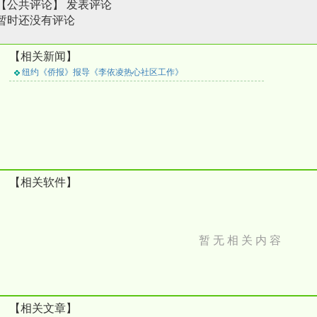
【公共评论】
发表评论
暂时还没有评论
【相关新闻】
纽约《侨报》报导《李依凌热心社区工作》
【相关软件】
暂 无 相 关 内 容
【相关文章】