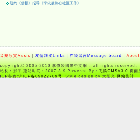
纽约《侨报》报导《李依凌热心社区工作》
音樂欣賞Music
|
友情鏈接Links
|
在綫留言Message board
|
About
copyright© 2005-2010 李依凌國際中文網， all rights reserved。
站长：鄧子 建站时间：2007-3-9 Powered By：
飞腾CMSV3.0
页面加
ICP备案:
沪ICP备09022709号
Style design by 太阳光
网站统计