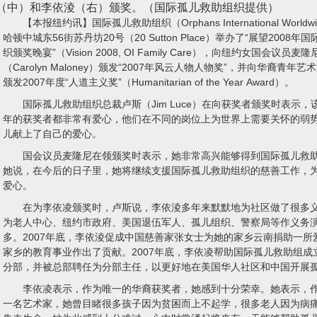
（中）和李依淩（右）颁奖。（国际孤儿救助组织提供）
【本报纽约讯】国际孤儿救助组织（Orphans International World
哈顿中城东56街苏丹坊20号（20 Sutton Place）举办了“展望2008
织颁奖晚宴”（Vision 2008, OI Family Care），向纽约女国会议员麦隆
（Carolyn Maloney）颁发“2007年风云人物人物奖”，并向华裔青年
颁发2007年度“人道主义奖”（Humanitarian of the Year Award）。
国际孤儿救助组织总裁卢斯（Jim Luce）在向获奖者颁奖时表示，该
年的获奖者都非常有爱心，他们在不同的岗位上为世界上需要关怀的弱
儿献上了自己的爱心。
国会议员麦隆尼在领颁奖时表示，她非常高兴能够得到国际孤儿救助
她说，在今后的日子里，她将继续支援国际孤儿救助组织的慈善工作，
爱心。
在为李依凌颁奖时，卢斯说，李依淩多年来默默地为社区做了很多义
为老人中心、纽约市政府、美国退伍军人、孤儿组织、警察局等作义务
多。2007年底，李依淩促成中国慈善家张女士为她的家乡云南捐助一所
家乡的教育事业作出了贡献。2007年底，李依凌帮助国际孤儿救助组成
分部，并被总部聘任为分部主任，以更好地在美国华人社区和中国开展
李依凌表示，作为唯一的华裔获奖者，她感到十分荣幸。她表示，作
一名艺术家，她曾目睹很多孩子因为贫困而上不起学，很多老人因为病