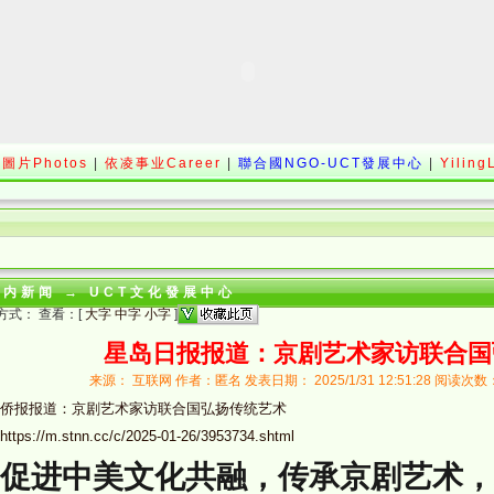
圖片Photos
|
依凌事业Career
|
聯合國NGO-UCT發展中心
|
Yiling
站内新闻
→
UCT文化發展中心
方式： 查看：[
大字
中字
小字
]
星岛日报报道：京剧艺术家访联合国
来源： 互联网 作者：匿名 发表日期： 2025/1/31 12:51:28 阅读次
侨报报道：京剧艺术家访联合国弘扬传统艺术
https://m.stnn.cc/c/2025-01-26/3953734.shtml
促进中美文化共融，传承京剧艺术，