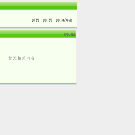
第页，共0页，共
0
条评论
】
[共0条]
暂 无 相 关 内 容