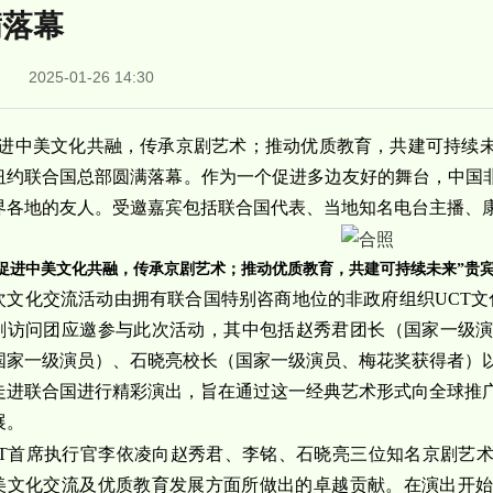
满落幕
2025-01-26 14:30
促进中美文化共融，传承京剧艺术；推动优质教育，共建可持续未来
纽约联合国总部圆满落幕。作为一个促进多边友好的舞台，中国非
界各地的友人。受邀嘉宾包括联合国代表、当地知名电台主播、
“促进中美文化共融，传承京剧艺术；推动优质教育，共建可持续未来”贵
次文化交流活动由拥有联合国特别
咨商地位的非政府组织UCT文
剧访问团应邀参与此次活动，其中包括赵秀君团长（国家一级
国家一级演员）、石晓亮校长（国家一级演员、梅花奖获得者）
走进联合国进行精彩演出，旨在通过这一经典艺术形式向全球推
展。
CT首席执行官李依凌向赵秀君、李
铭、石晓亮三位知名京剧艺
美文化交流及优质教育发展方面所做出的卓越贡献。在演出开始