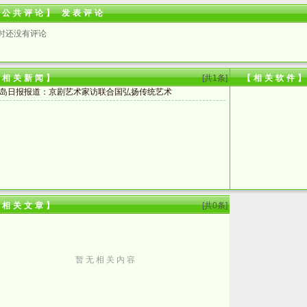
【公共评论】
发表评论
时还没有评论
【相关新闻】
[共1条]
【相关软件
岛日报报道：京剧艺术家访联合国弘扬传统艺术
【相关文章】
[共0条]
暂 无 相 关 内 容