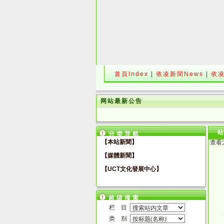
首頁Index
|
依凌新聞News
|
依凌
网站最新公告
分类导航
【本站新聞】
查看
【媒體新聞】
【UCT文化發展中心】
超级搜索
栏 目
类 别