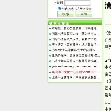
关键词
站内搜索
网络搜索
热点新闻
本站推出爱心公益歌曲：你我都可以成为彼此的阳光
“
国际书法界领军人物、著名书法大师李国栋2012年书法艺术国际巡回展侧记（一）
国际书法界领军人物、著名书法大师李国栋2012年书法艺术国际巡回展侧记(二）
在
著名博客《高看美国》纽约美女记者高娓娓博客介绍依凌
世
Lydia女士与李国栋先生联合国书画展将举办 Ms. Lydia Reinhold and Mr. Guodong Li Painting and Calligraphy Exhibition wil
纽约侨报网：美国国宝艺廊揭幕 促进中国艺术在美发展
▲
书法大师李国栋先生和葡萄牙常驻联合国大使夫人、著名画家丽迪亚.雷诺德女士书画作品展在联合国举行
you and me may become our mutual sunshine
本
美国UCT文化中心介绍About UCT International Center
京
北美中文新闻网：李国栋丽迪亚美洲华人博物馆讲座7月25日下午在曼哈顿美洲华人博物馆举行
（
团
发
U
中