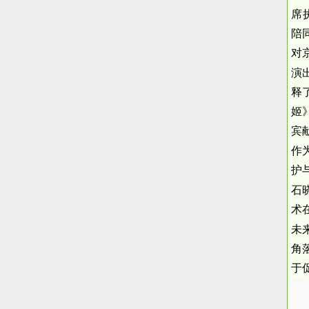
席执行
陪
对
演
释
姬
宾
作
护
石
术
未
角
于