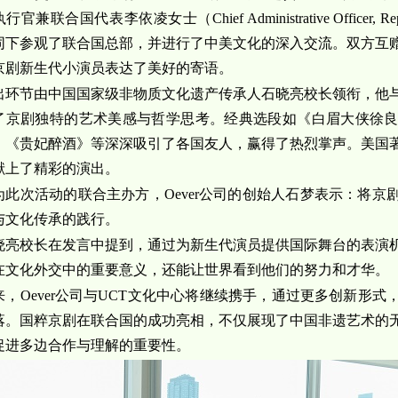
官兼联合国代表李依凌女士（Chief Administrative Officer, Represent
同下参观了联合国总部，并进行了中美文化的深入交流。双方互
京剧新生代小演员表达了美好的寄语。
出环节由中国国家级非物质文化遗
产传承人石晓亮校长领衔，他
了京剧独特的艺术美感与哲学思考。经典选段如《白眉大侠徐
》《贵妃醉酒》等深深吸引了各国友人，赢得了热烈掌声。美国
献上了精彩的演出。
为此次活动的联合主办方，Oever公
司的创始人石梦表示：将京
与文化传承的践行。
晓亮校长在发言中提到，通过为新生代演员提供国际舞台的表演
在文化外交中的重要意义，还能让世界看到他们的努力和才华。
来，Oever公司与UCT文化中心将继
续携手，通过更多创新形式
落。国粹京剧在联合国的成功亮相，不仅展现了中国非遗艺术的
促进多边合作与理解的重要性。