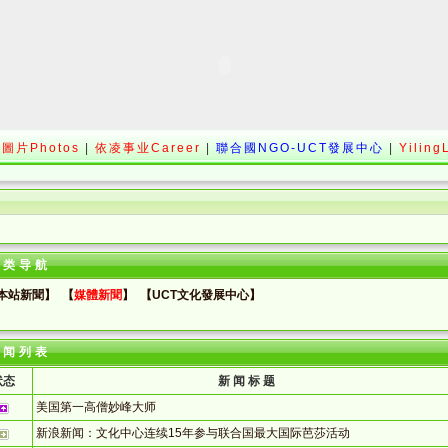
圖片Photos
|
依凌事业Career
|
聯合國NGO-UCT發展中心
|
Yiling
分类导航
本站新聞】
【
媒體新聞
】
【UCT文化發展中心】
新闻列表
状态
新 闻 标 题
美国第一高僧妙峰大师
新浪新闻：文化中心连续15年参与联合国最大国际芭莎活动