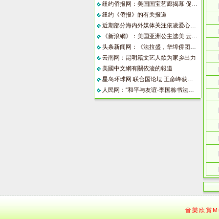
纽约侨报网：美国国宝艺廊揭幕 促进中国艺术在美发展
纽约《侨报》的有关报道
近期部分海内外媒体关注依凌爱心源博物馆的报道
《新浪網》：美国亚洲公主选美 云南白族佳丽夺后冠
头条新闻网：《法拉盛，华埠侨团庆中秋活动丰富》
云南网：昆明籍文艺人欲为家乡出力
美國中文網有關依淩的報道
星岛环球网:联合国论坛 王彦峰获人类健康贡献奖 依凌获得最佳文化推广组织奖
人民网：“和平与友谊-李国栋书法国际巡展”在北京开幕
音樂欣賞Mu