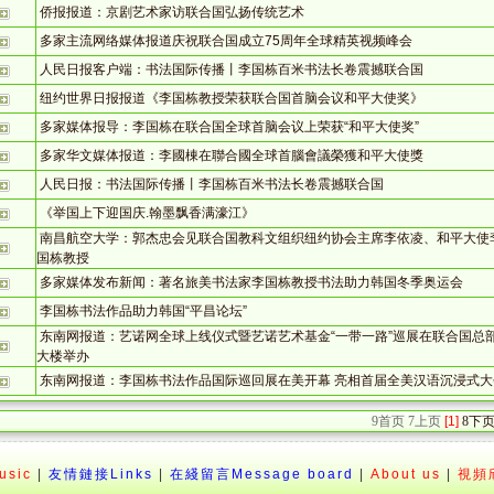
侨报报道：京剧艺术家访联合国弘扬传统艺术
多家主流网络媒体报道庆祝联合国成立75周年全球精英视频峰会
人民日报客户端：书法国际传播丨李国栋百米书法长卷震撼联合国
纽约世界日报报道《李国栋教授荣获联合国首脑会议和平大使奖》
多家媒体报导：李国栋在联合国全球首脑会议上荣获“和平大使奖”
多家华文媒体报道：李國棟在聯合國全球首腦會議榮獲和平大使獎
人民日报：书法国际传播丨李国栋百米书法长卷震撼联合国
《举国上下迎国庆.翰墨飘香满濠江》
南昌航空大学：郭杰忠会见联合国教科文组织纽约协会主席李依凌、和平大使
国栋教授
多家媒体发布新闻：著名旅美书法家李国栋教授书法助力韩国冬季奥运会
李国栋书法作品助力韩国“平昌论坛”
东南网报道：艺诺网全球上线仪式暨艺诺艺术基金“一带一路”巡展在联合国总
大楼举办
东南网报道：李国栋书法作品国际巡回展在美开幕 亮相首届全美汉语沉浸式大
9
首页
7
上页
[1]
8
下
sic
|
友情鏈接Links
|
在綫留言Message board
|
About us
|
視頻欣