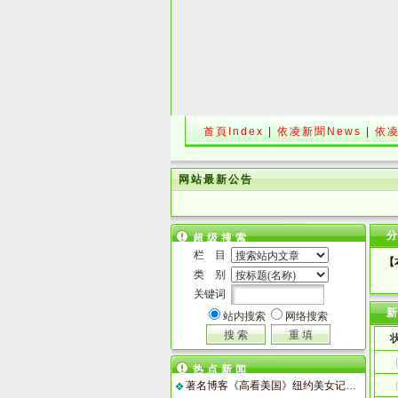
首頁Index
|
依凌新聞News
|
依凌
网站最新公告
超级搜索
栏 目
【
类 别
关键词
站内搜索
网络搜索
热点新闻
著名博客《高看美国》纽约美女记者高娓娓博客介绍依凌