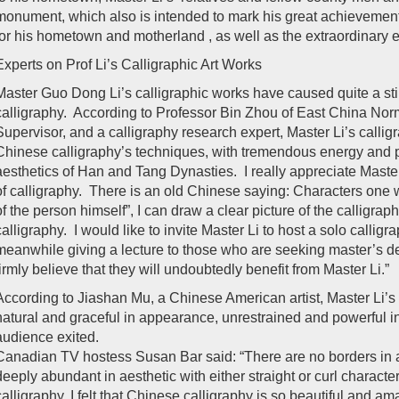
monument, which also is intended to mark his great achievement
for his hometown and motherland , as well as the extraordinary 
Experts on Prof Li’s Calligraphic Art Works
Master Guo Dong Li’s calligraphic works have caused quite a sti
calligraphy. According to Professor Bin Zhou of East China Norm
Supervisor, and a calligraphy research expert, Master Li’s calli
Chinese calligraphy’s techniques, with tremendous energy and
aesthetics of Han and Tang Dynasties. I really appreciate Master
of calligraphy. There is an old Chinese saying: Characters one w
of the person himself”, I can draw a clear picture of the calligrap
calligraphy. I would like to invite Master Li to host a solo call
meanwhile giving a lecture to those who are seeking master’s de
firmly believe that they will undoubtedly benefit from Master Li.”
According to Jiashan Mu, a Chinese American artist, Master Li’s
natural and graceful in appearance, unrestrained and powerful i
audience exited.
Canadian TV hostess Susan Bar said: “There are no borders in ar
deeply abundant in aesthetic with either straight or curl charact
calligraphy, I felt that Chinese calligraphy is so beautiful and am