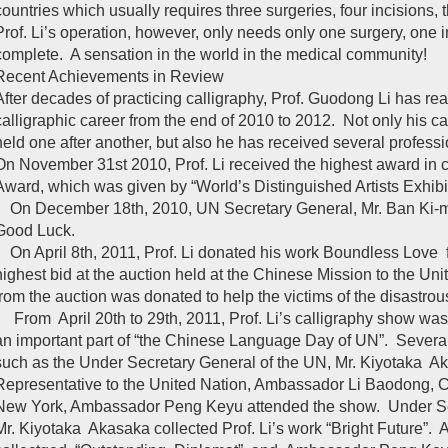
countries which usually requires three surgeries, four incisions,
Prof. Li’s operation, however, only needs only one surgery, one i
complete. A sensation in the world in the medical community!
Recent Achievements in Review
After decades of practicing calligraphy, Prof. Guodong Li has re
calligraphic career from the end of 2010 to 2012. Not only his ca
held one after another, but also he has received several profess
On November 31st 2010, Prof. Li received the highest award in 
Award, which was given by “World’s Distinguished Artists Exhibi
On December 18th, 2010, UN Secretary General, Mr. Ban Ki-moo
Good Luck.
On April 8th, 2011, Prof. Li donated his work Boundless Love fo
highest bid at the auction held at the Chinese Mission to the Uni
from the auction was donated to help the victims of the disastro
From April 20th to 29th, 2011, Prof. Li’s calligraphy show was
an important part of “the Chinese Language Day of UN”. Several
such as the Under Secretary General of the UN, Mr. Kiyotaka 
Representative to the United Nation, Ambassador Li Baodong, 
New York, Ambassador Peng Keyu attended the show. Under Sec
Mr. Kiyotaka Akasaka collected Prof. Li’s work “Bright Future