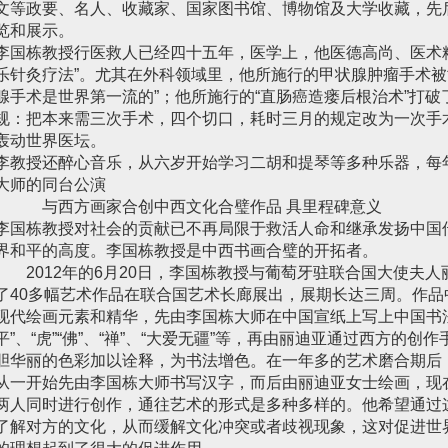
文等政要、名人、收藏家、国家图书馆、博物馆及大学收藏，先
览和展示。
李国栋教授行医救人已经四十五年，医学上，他医德高尚、医术精
乐针灸疗法”。尤其在外科领域里，他所施行的甲状腺肿瘤手术被
腺手术是世界第一流的”；他所施行的“直肠癌造瘘后根治术”打
规：把本来需三次手术，四个切口，耗时三月的规定改为一次手
轰动世界医坛。
李教授还醉心音乐，从六岁开始学习二胡和提琴等多种乐器，每
大师的同台公演
与西方画家合创中西文化合璧作品 具里程碑意义
李国栋教授对社会的贡献已不再局限于救活人命和继承发扬中国
界和平的高度。李国栋教授是中西书画合璧的开拓者。
2012年的6月20日，李国栋教授与葡萄牙驻联合国大使夫人
了40多幅艺术作品在联合国艺术长廊展出，展期长达三周。作
现代绘画元素和精华，先由李国栋大师在中国宣纸上写上中国书
平”、“虎”“佛”、“禅”、“大爱无疆”等，再由丽迪亚通过西方的
胆华丽的色彩加以诠释，为书法增色。在一年多的艺术磨合期后
从一开始先由李国栋大师书写汉字，而后由丽迪亚女士绘画，现
两人同时进行创作，通往艺术的形式是多种多样的。他希望通过
了解对方的文化，从而缓解文化冲突或者歧视现象，这对促进世