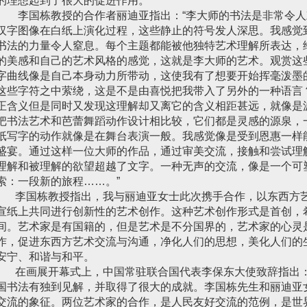
的理想起到了很大的促进作用。
李国栋教授的合作者丽迪亚指出：“李大师的书法是非常令人
汉字图像在白纸上演化过程，这些静止的符号发人深思。我感觉
书法的力量令人窒息。每个主题都能被他独特艺术理解所表达，
的美感和自己的艺术风格的感觉，这就是李大师的艺术。观赏这
字曲线像是自己本身动力所带动，这使我有了想要开始挥毫泼墨
这些字符之中萦绕，这是不是由喜悦把我带入了另外的一种语言
正含义但是同时又发现这理解却又离它的含义相距甚远，就像是
把书法艺术和芭蕾舞蹈动作设计相比较，它们都是灵感的源泉，
纸写字的动作就像是在舞台表演一般。我感觉像是受到恩惠一样
盛宴。通过这样一位大师的作品，通过审美交流，接触和尝试理
理解和被理解的欲望超越了文字。一种无声的交流，像是一个可
索：一段新的旅程……。”
李国栋教授指出，我与丽迪亚女士此次携手合作，以东西方艺
宣纸上共同进行创新性的艺术创作。这种艺术创作形式是首创，
间。艺术家是有国籍的，但是艺术是不分国界的，艺术家的心灵
作，促进东西方艺术交流与沟通，净化人们的思想，美化人们的
安宁、和谐与和平。
在画展开幕式上，中国常驻联合国代表李保东大使致辞指出：
国书法有独到见解，并取得了很大的成就。李国栋先生和丽迪亚
交流的象征。两位艺术家的合作，是人民友好交流的范例，是世