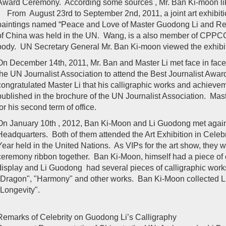
Award Ceremony. According some sources , Mr. Ban Ki-moon li
From August 23rd to September 2nd, 2011, a joint art exhibitio
paintings named “Peace and Love of Master Guodong Li and R
of China was held in the UN. Wang, is a also member of CPPCC
body. UN Secretary General Mr. Ban Ki-moon viewed the exhibiti
On December 14th, 2011, Mr. Ban and Master Li met face in face
the UN Journalist Association to attend the Best Journalist Awa
congratulated Master Li that his calligraphic works and achieve
published in the brochure of the UN Journalist Association. Mas
for his second term of office.
On January 10th , 2012, Ban Ki-Moon and Li Guodong met again
Headquarters. Both of them attended the Art Exhibition in Cele
Year held in the United Nations. As VIPs for the art show, they w
ceremony ribbon together. Ban Ki-Moon, himself had a piece of 
display and Li Guodong had several pieces of calligraphic work
"Dragon", "Harmony" and other works. Ban Ki-Moon collected L
"Longevity".
Remarks of Celebrity on Guodong Li’s Calligraphy