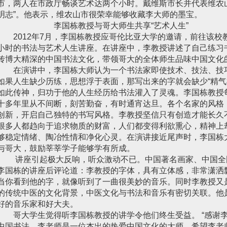
市，两人在市政厅畅谈艺术达两个小时。戴维斯市长并代表维农
明志”。他表示，维农山市很荣幸能够收藏李大师的墨宝。
李国栋教授与哥大师生共享“艺术人生”
2012年7月，李国栋教授应哥伦比亚大学的邀请，前往该校
小时的书法与艺术人生讲座。在讲座中，李教授讲述了自己练习
传博大精深的中国书法文化，带领哥大的全体师生品味中国文化
在演讲中，李国栋大师认为一个书法家即使技术、技法、技
如果人生缺少历练，思想浮于表面，那写出来的字就会缺少“精气
如此传神，归功于他的人生经历给书法灌入了灵魂。李国栋教授
十多年里从不间断，刻苦勤奋，有时通宵达旦。各个名家的风格
创新，开启自己独特的书写风格。李教授坚信只有创造才能长久
很多人都趋向于追求物质的财富，人们都变得利欲熏心，精神上
够稳定情绪、陶冶性情和净化心灵。在演讲接近尾声时，李国栋大
与哥大，鼓励莘莘学子能够学有所成。
讲座引起极大反响，听众激动不已。中国著名画家、中国全
李国栋的讲座后评论道：李教授的字体，具有立体感，非常潇洒
当你看到他的字，就像听到了一曲很美妙的音乐。同时李教授又
的传统中医的文化背景，中医文化与书法和音乐有密切关联。他
好的音乐家和好大夫。
哥大学生觉得听李国栋教授的讲学令他们终生受益。 “感谢
中国书法。李老师是一位杰出的热爱中国文化的大师，希望李老