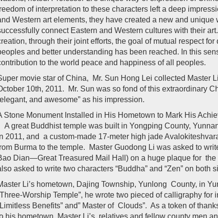
freedom of interpretation to these characters left a deep impre
and Western art elements, they have created a new and unique w
successfully connect Eastern and Western cultures with their art. 
creation, through their joint efforts, the goal of mutual respect for
peoples and better understanding has been reached. In this sens
contribution to the world peace and happiness of all peoples.
Super movie star of China, Mr. Sun Hong Lei collected Master Li’
October 10th, 2011. Mr. Sun was so fond of this extraordinary C
“elegant, and awesome” as his impression.
A Stone Monument Installed in His Hometown to Mark His Achie
A great Buddhist temple was built in Yongping County, Yunna
in 2011, and a custom-made 17-meter high jade Avalokiteshvara
from Burma to the temple. Master Guodong Li was asked to write
Bao Dian—Great Treasured Mail Hall) on a huge plaque for the
also asked to write two characters “Buddha” and “Zen” on both si
Master Li’s hometown, Dajing Township, Yunlong County, in Yu
“Three-Worship Temple”, he wrote two pieced of calligraphy for in
“Limitless Benefits” and” Master of Clouds”. As a token of thanks 
to his hometown, Master Li’s relatives and fellow county men a