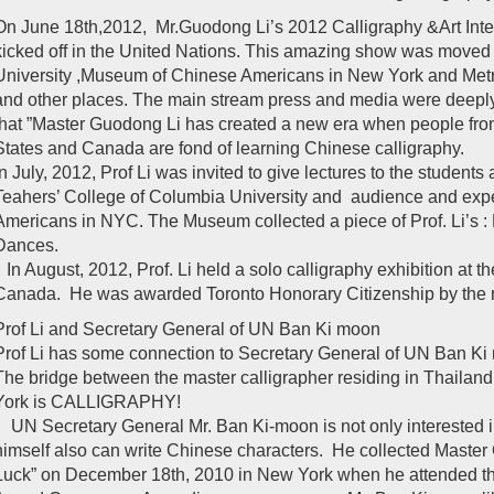
On June 18th,2012, Mr.Guodong Li’s 2012 Calligraphy &Art Int
kicked off in the United Nations. This amazing show was moved 
University ,Museum of Chinese Americans in New York and Metr
and other places. The main stream press and media were deeply
that ”Master Guodong Li has created a new era when people fro
States and Canada are fond of learning Chinese calligraphy.
In July, 2012, Prof Li was invited to give lectures to the student
Teahers’ College of Columbia University and audience and exp
Americans in NYC. The Museum collected a piece of Prof. Li’s 
Dances.
In August, 2012, Prof. Li held a solo calligraphy exhibition at th
Canada. He was awarded Toronto Honorary Citizenship by th
Prof Li and Secretary General of UN Ban Ki moon
Prof Li has some connection to Secretary General of UN Ban Ki
The bridge between the master calligrapher residing in Thailan
York is CALLIGRAPHY!
UN Secretary General Mr. Ban Ki-moon is not only interested i
himself also can write Chinese characters. He collected Maste
Luck” on December 18th, 2010 in New York when he attended th