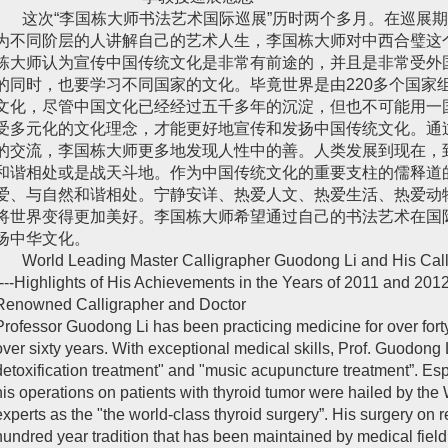
这次“李国栋大师书法艺术国际巡展”历时两个多月。在巡展期
为不同阶层的人讲解自己的艺术人生，李国栋大师对中西合璧这
栋大师认为宣传中国传统文化是非常有前途的，并且是非常受外
的同时，也要学习不同国家的文化。毕竟世界是由220多个国家
文化，尽管中国文化已经经过五千多年的沉淀，但也不可能用一
受多元化的文化理念，才能更好地宣传和发扬中国传统文化。通
的交流，李国栋大师更多地发现人性中的善。人类发展到现在，
和谐相处或是战天斗地。作为中国传统文化的重要支柱的儒释道
爱、与自然和谐相处。宁静安详、热爱人文、热爱生活、热爱动
将世界变得更加美好。李国栋大师希望通过自己的书法艺术在国
扬中华文化。
World Leading Master Calligrapher Guodong Li and His Calli
----Highlights of His Achievements in the Years of 2011 and 201
Renowned Calligrapher and Doctor
Professor Guodong Li has been practicing medicine for over forty
over sixty years. With exceptional medical skills, Prof. Guodong
detoxification treatment" and "music acupuncture treatment”. Espec
his operations on patients with thyroid tumor were hailed by the
experts as the "the world-class thyroid surgery”. His surgery on r
hundred year tradition that has been maintained by medical fie