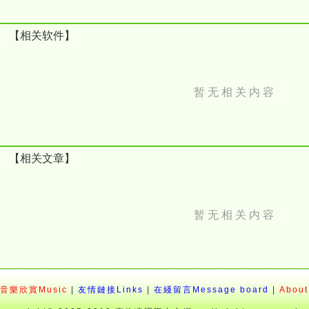
【相关软件】
暂 无 相 关 内 容
【相关文章】
暂 无 相 关 内 容
音樂欣賞Music
|
友情鏈接Links
|
在綫留言Message board
|
About