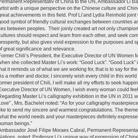
Permanent Representativ of China to the UN, Ambassador Li Bao
artist with a unique perspective on the Chinese culture and Chi
great achievements in this field. Prof Li'and Lydia Reinhold joint v
good symbol of friendly cultural exchanges between countries an
ties between peoples. Their joinly created art not only champions 
cultures should respect and learn from each other, and seek 
prosperity, but also gives vivid expression to the purposes and spi
of great significance and relevance.
Former Chili’s President, the Executive Director of UN Women M
when she collected Master Li’s work: “Good Luck”. “Good Luck” 
that it reminds us of what we are working for, that is to say for t
As a mother and doctor, I sincerely wish every child in this world
former president of Chili, I will make all my efforts to seek happin
Executive Director of UN Women, I wish every woman could feel 
Regarding Master Li’s calligraphy exhibition in the UN in 2011 
Love” , Mrs. Bachelet noted: “As for your calligraphy masterpieces
like to send my sincere and warmest congratulations. The theme
what the world needs and your masterpieces definitely expressed 
human beings.”
Ambassador José Filipe Moraes Cabral, Permanent Representativ
Nations, noted: Professor Li's unique way of expression of Chin