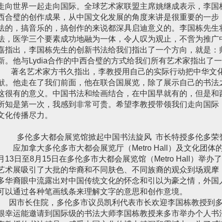
走向世界一起走向国际。全球艺术家联盟主席姚继成表示，李国
西合璧的创作成果，从中国文化发展的角度来讲是很重要的一步
法的，搞音乐的，搞创作的来说都深具启迪意义的。李国栋先生
法，医学三个要素成功地融为一体，令人叹为观止，不啻为推广
嘉指出，李国栋先生的创新书法给我们指出了一个方向，就是：
新。他与Lydia合作的中西合璧的方式给我们所有艺术家指出了
著名艺术家方书久指出，李教授用自己的实际行动把中华文化
献。他走在了我们前面，他在联合国展览，除了展示自己的书法
这很有的意义。中国书法和绘画结合，在中国早就有的，但是和
所知是第一次，我感到非常可贵。希望李教授带领我们走向国际
文化传播尽力。
多伦多大都会展览馆掀起中国书法旋风 市长特授多伦多荣
应加拿大多伦多市大都会展览厅（Metro Hall）及文化团体的
月13日至8月15日在多伦多市大都会展览馆（Metro Hall）
艺术展吸引了大批的华裔和不同肤色、不同族裔的观众到场观摩
多华裔眼中流露出对中国传统文化的怀念和引以为豪之情，外国
可以通过各种笔画线条来理解文字的意思和创作意境。
因市长住院，多伦多市议员凯利代表市长欢迎李国栋教授到多
很幸运能邀请到国际级的书法大师李国栋教授来多市举办个人书