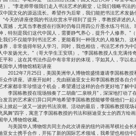
慈）。“李老师带领我们走入书法艺术的殿堂，让我们领略书法
叹中国文化的源远流长。希望作为后辈，我们能把书法艺术发扬
。“今天的讲座使我的书法欣赏水平得到了提升，李教授讲述的
人震撼，尤其当李教授在行医时仍每日用四公斤墨水练习书法。
神，特别是我们这代中国人，需要静气养心，提升个人修养。”（
上我们不仅能学到书法艺术，更能看到一种强大的人格魅力。这
修养，非常值得年轻人学习。同时，我也相信，书法艺术作为中
人中发扬光大。”（哥大学生王安琪）。“李国栋教授人生充满传
正平和，这在其书法作品中有非常好的体现，字如其人，字以名
美国华人博物馆精彩讲座
2012年7月25日，美国美洲华人博物馆盛情邀请李国栋教授
听众作讲座。讲座开始时，先由丽迪亚女士和李国栋教授各自介
艺术家都非常珍惜这个机会，希望通过这样的合作更好地了解中
李国栋教授在现场独奏了二胡曲“二泉映月”，深深地打动了
台发言的艺术家们异口同声地希望李国栋教授能够带领他们一起
际上掀起一波又一波的书法浪潮。活动的最后，李国栋教授现场
飞凤舞”四字，寓意了李国栋教授的书法和丽迪亚女士的西方绘
国华人博物馆收藏。
与美国华人博物馆共同主办此次讲座的纽约诗画琴棋社会长
迪亚女士携手合作，开拓了新的国际艺术领域，我希望也相信中