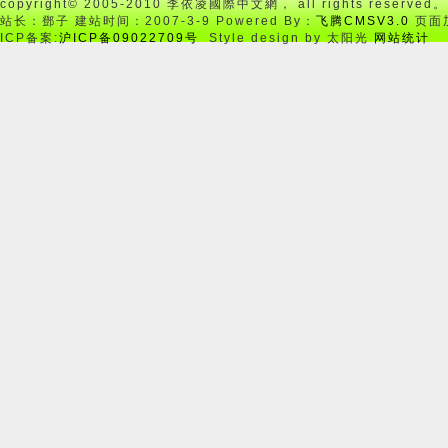
copyright© 2005-2010 李依凌國際中文網， all rights reserved。
站长：鄧子 建站时间：2007-3-9 Powered By：
飞腾CMSV3.0
页面加
ICP备案:
沪ICP备09022709号
Style design by 太阳光
网站统计