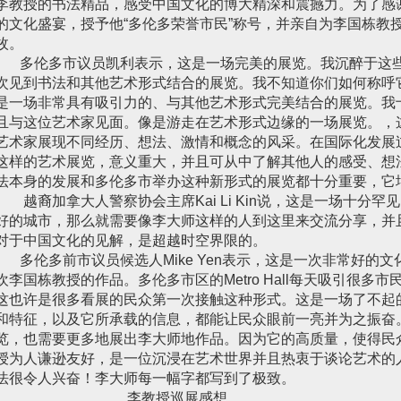
李教授的书法精品，感受中国文化的博大精深和震撼力。为了感
的文化盛宴，授予他“多伦多荣誉市民”称号，并亲自为李国栋教授
枚。
多伦多市议员凯利表示，这是一场完美的展览。我沉醉于这些
次见到书法和其他艺术形式结合的展览。我不知道你们如何称呼
是一场非常具有吸引力的、与其他艺术形式完美结合的展览。我
且与这位艺术家见面。像是游走在艺术形式边缘的一场展览。，
艺术家展现不同经历、想法、激情和概念的风采。在国际化发展
这样的艺术展览，意义重大，并且可从中了解其他人的感受、想
法本身的发展和多伦多市举办这种新形式的展览都十分重要，它
越裔加拿大人警察协会主席Kai Li Kin说，这是一场十分
好的城市，那么就需要像李大师这样的人到这里来交流分享，并
对于中国文化的见解，是超越时空界限的。
多伦多前市议员候选人Mike Yen表示，这是一次非常好的
欢李国栋教授的作品。多伦多市区的Metro Hall每天吸引很多
这也许是很多看展的民众第一次接触这种形式。这是一场了不起
和特征，以及它所承载的信息，都能让民众眼前一亮并为之振奋
览，也需要更多地展出李大师地作品。因为它的高质量，使得民
授为人谦逊友好，是一位沉浸在艺术世界并且热衷于谈论艺术的
法很令人兴奋！李大师每一幅字都写到了极致。
李教授巡展感想