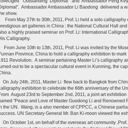
collectged “Outstanding Diplomat” and Ambassador Peng Keyu
Diplomat”. Ambassador Ambassador Li Baodong delivered a w
the show.
From May 27th to 30th, 2011, Prof. Li held a solo calligraphy e
prestigious art galleries in China : the National Cultural Hall 
also a highly praised seminar on Prof. Li: International Calligr
His Calligraphy.
From June 10th to 13th, 2011, Prof. Li was invited by the Mus
Yunnan Province, China to hold a calligraphy exhibition to mark 
1911 Revolution. A seminar pertaining Master Li’s calligraphy ar
turned out to be a spectacular cultural event in Kunming, the cap
China.
On July 24th, 2011, Master Li flew back to Bangkok from China 
calligraphy exhibition to celebrate the 66th anniversary of the Un
From August 23rd to September 2nd, 2011, a joint art exhibition 
named “Peace and Love of Master Guodong Li and Renowned P
in the UN. Wang, is a also member of CPPCC, a Chinese parliam
success. UN Secretary General Mr. Ban Ki-moon viewed the exhib
On October 1st, on behalf of the overseas art community ,Prof