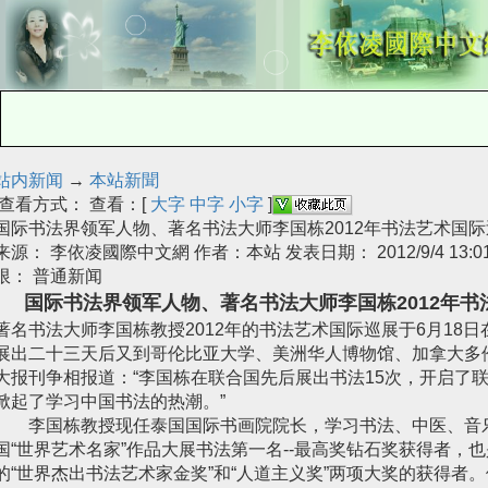
站内新闻
→
本站新聞
查看方式： 查看：[
大字
中字
小字
]
国际书法界领军人物、著名书法大师李国栋2012年书法艺术国
来源： 李依凌國際中文網 作者：本站 发表日期： 2012/9/4 13:01
限： 普通新闻
国际书法界领军人物、著名书法大师李国栋2012年
著名书法大师李国栋教授2012年的书法艺术国际巡展于6月18
展出二十三天后又到哥伦比亚大学、美洲华人博物馆、加拿大多
大报刊争相报道：“李国栋在联合国先后展出书法15次，开启了
掀起了学习中国书法的热潮。”
李国栋教授现任泰国国际书画院院长，学习书法、中医、音乐6
国“世界艺术名家”作品大展书法第一名--最高奖钻石奖获得者，
的“世界杰出书法艺术家金奖”和“人道主义奖”两项大奖的获得者