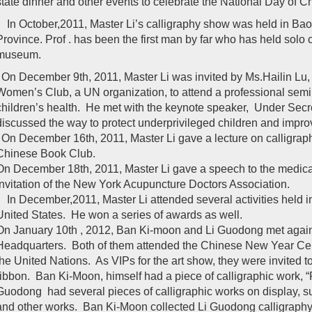
state dinner and other events to celebrate the National Day of Ch
In October,2011, Master Li’s calligraphy show was held in 
Province. Prof . has been the first man by far who has held solo 
museum.
On December 9th, 2011, Master Li was invited by Ms.Hailin Lu, P
Women’s Club, a UN organization, to attend a professional semi
children’s health. He met with the keynote speaker, Under Sec
discussed the way to protect underprivileged children and improv
On December 16th, 2011, Master Li gave a lecture on calligraphy
Chinese Book Club.
On December 18th, 2011, Master Li gave a speech to the medical
invitation of the New York Acupuncture Doctors Association.
In December,2011, Master Li attended several activities held i
United States. He won a series of awards as well.
On January 10th , 2012, Ban Ki-moon and Li Guodong met again
Headquarters. Both of them attended the Chinese New Year Celeb
the United Nations. As VIPs for the art show, they were invited 
ribbon. Ban Ki-Moon, himself had a piece of calligraphic work, “
Guodong had several pieces of calligraphic works on display, 
and other works. Ban Ki-Moon collected Li Guodong calligraphy