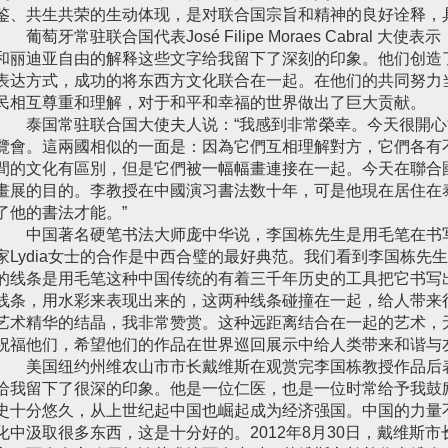
鉴、共生共荣的生动体现，是对联合国宗旨和精神的良好诠释，
葡萄牙常驻联合国代表José Filipe Moraes Cabral 
和丽迪亚自由的解释这些文字给我留下了深刻的印象。他们创造
表达方式，成功的将东西方文化联合在一起。在他们的共同努力
民相互尊重和理解，对于和平和幸福的世界做出了巨大贡献。
泰国常驻联合国大使夫人说：“我感到非常榮幸。今天很開心
覽會。這兩國相似的一面是：因為它們互相理解對方，它們各有
間的文化有區別，但是它們被一幅幅畫連接在一起。今天在聯合
畫展的目的。李教授在中國演习書法数十年，可是他現在居住在
了他的書法才能。”
中国著名硬笔书法大师庞中华说，李国栋先生是用毛笔在书
家Lydia女士的合作是中西合璧的最好典范。我们看到李国栋先
的线条是用毛笔这种中国传统的有着三千年历史的工具把它书写出来
线条，用水彩来表现出来的，这两种线条碰撞在一起，给人带来
艺术精华的结晶，我非常赞赏。这种远距离结合在一起的艺术，
祝福他们，希望他们的作品在世界巡回展示中给人类带来和谐与
美国纽约州维农山市市长戴维斯在观赏完李国栋教授作品后
给我留下了很深的印象。他是一位仁医，也是一位时常给予我鼓
史十分悠久，从上世纪起中国也崛起成为经济强国。中国的力量
化中汲取很多东西，这是十分好的。2012年8月30日，戴维斯