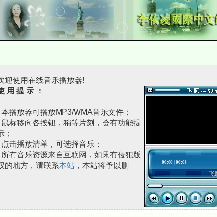
欢迎使用在线音乐播放器!
使 用 提 示 ：
· 本播放器可播放MP3/WMA音乐文件；
· 鼠标移向各按钮，稍等片刻，会有功能提
示；
· 点击播放清单，可选择音乐；
· 所有音乐资源来自互联网，如果有侵犯版
权的地方，请联系
本站
，本站将予以删
除。