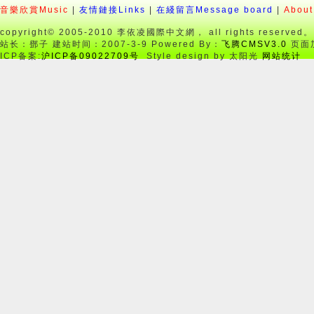
音樂欣賞Music
|
友情鏈接Links
|
在綫留言Message board
|
About
copyright© 2005-2010 李依凌國際中文網， all rights reserved。
站长：鄧子 建站时间：2007-3-9 Powered By：
飞腾CMSV3.0
页面加
ICP备案:
沪ICP备09022709号
Style design by 太阳光
网站统计